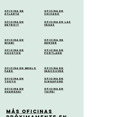
Oficina de
Oficina en
Atlanta
Chicago
Oficina en
Oficina en Las
Detroit
Vegas
Oficina en
Oficina de
Miami
Denver
Oficina en
Oficina en
Houston
Portland
Oficina en Menlo
Oficina en
Park
Vancouver
Oficina en
Oficina en
Tokyo
Singapore
Oficina en
Oficina en
Shanghai
Taipei
Más Oficinas