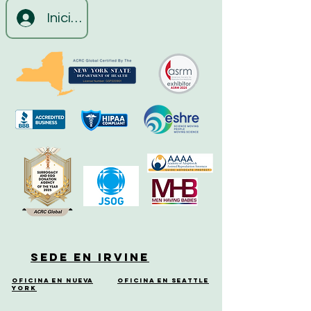
Iniciar sesión
Sede en Irvine
Oficina en Nueva
Oficina en Seattle
York