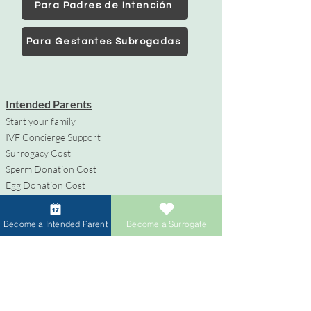
Para Padres de Intención
Para Gestantes Subrogadas
Intended Parents
Start your family
IVF Concierge Support
Surrogacy Cost
Sperm Donation Cost
Egg Donation Cost
Surrogacy for Gay Couples
HIV and Surrogacy​
Become a Intended Parent
Become a Surrogate
Gestantes Subrogadas
Conviértete en Gestante Subrogada
Compensación y Beneficios