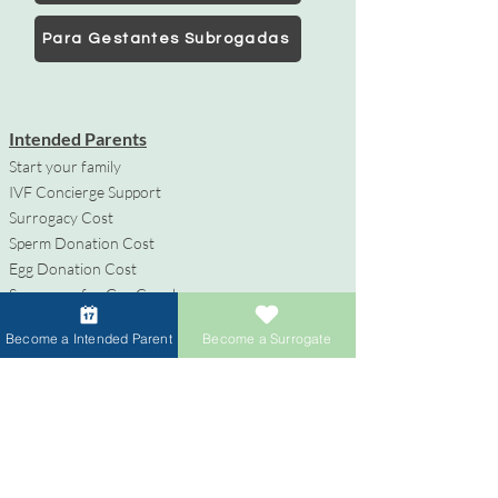
Para Gestantes Subrogadas
Intended Parents
Start your family
IVF Concierge Support
Surrogacy Cost
Sperm Donation Cost
Egg Donation Cost
Surrogacy for Gay Couples
HIV and Surrogacy​
Become a Intended Parent
Become a Surrogate
Gestantes Subrogadas
Conviértete en Gestante Subrogada
Compensación y Beneficios
Apoyo durante el Proceso de