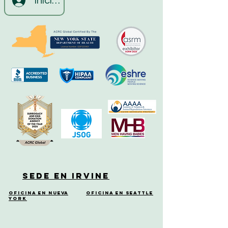
Iniciar sesión
Sede en Irvine
Oficina en Nueva
Oficina en Seattle
York