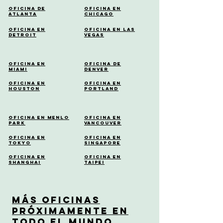
Oficina de
Oficina en
Atlanta
Chicago
Oficina en
Oficina en Las
Detroit
Vegas
Oficina en
Oficina de
Miami
Denver
Oficina en
Oficina en
Houston
Portland
Oficina en Menlo
Oficina en
Park
Vancouver
Oficina en
Oficina en
Tokyo
Singapore
Oficina en
Oficina en
Shanghai
Taipei
Más Oficinas
Próximamente en
Todo el Mundo