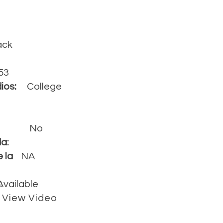
ack
53
ios:
College
No
a:
 la
NA
:
Available
View Video