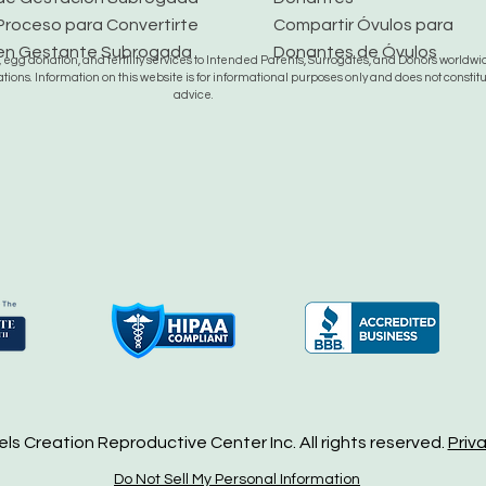
Proceso para Convertirte
Compartir Óvulos para
en Gestante Subrogada
Donantes de Óvulos
gg donation, and fertility services to Intended Parents, Surrogates, and Donors worldwide
tions. Information on this website is for informational purposes only and does not constit
advice.
s Creation Reproductive Center Inc. All rights reserved.
Priv
Do Not Sell My Personal Information