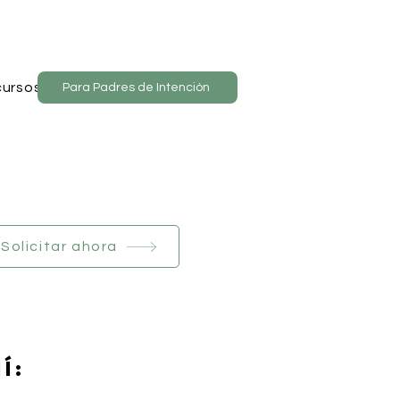
ursos
Para Padres de Intención
Solicitar ahora
í: