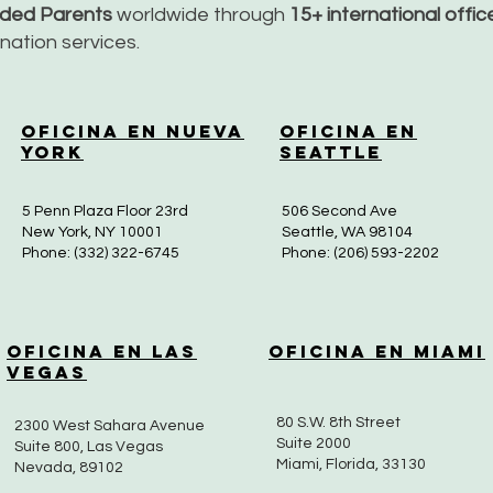
nded Parents
worldwide through
15+ international offi
dination services.
Oficina en Nueva
Oficina en
York
Seattle
5 Penn Plaza Floor 23rd
506 Second Ave
New York, NY 10001
Seattle, WA 98104
Phone: (332) 322-6745
Phone: (206) 593-2202
Oficina en Las
Oficina en Miami
Vegas
80 S.W. 8th Street
2300 West Sahara Avenue
Suite 2000
Suite 800, Las Vegas
Miami, Florida, 33130
Nevada, 89102