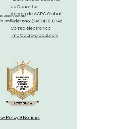
de Donantes
Acerca de ACRC Global
. All services are
Teléfono: (949) 418-8146
ute medical or legal
Correo electrónico:
info@acrc-global.com
acy Policy & Notices