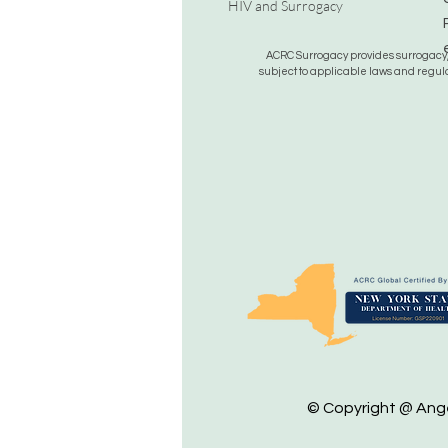
HIV and Surrogacy​
ACRC Surrogacy provides surrogacy, e
subject to applicable laws and regula
© Copyright @ Angel