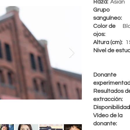
Raza:
Asian
Grupo
s
anguíneo
:
Color de
Bl
ojos:
Altura (cm):
1
Nivel de estud
Donante
experimentad
Resultados de
extracción:
Disponibilidad
Vídeo de la
donante: