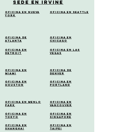
Sede en Irvine
Oficina en Nueva
Oficina en Seattle
York
Oficina de
Oficina en
Atlanta
Chicago
Oficina en
Oficina en Las
Detroit
Vegas
Oficina en
Oficina de
Miami
Denver
Oficina en
Oficina en
Houston
Portland
Oficina en Menlo
Oficina en
Park
Vancouver
Oficina en
Oficina en
Tokyo
Singapore
Oficina en
Oficina en
Shanghai
Taipei