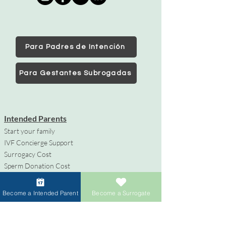
Para Padres de Intención
Para Gestantes Subrogadas
Intended Parents
Start your family
IVF Concierge Support
Surrogacy Cost
Sperm Donation Cost
Egg Donation Cost
Surrogacy for Gay Couples
Become a Intended Parent
Become a Surrogate
HIV and Surrogacy​