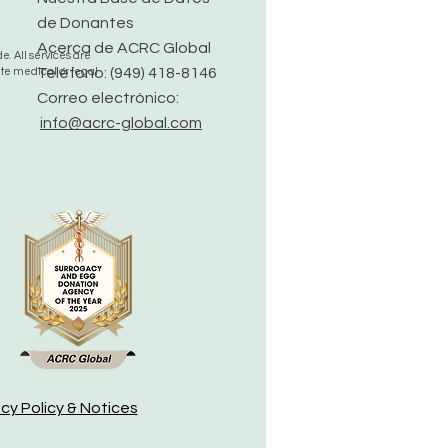
de Donantes
Acerca de ACRC Global
. All services are
Teléfono: (949) 418-8146
ute medical or legal
Correo electrónico:
info@acrc-global.com
acy Policy & Notices