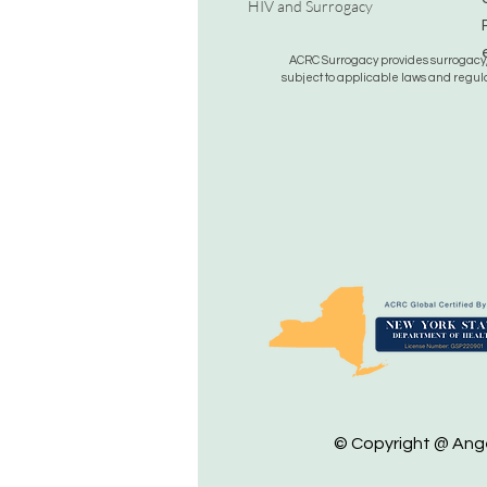
HIV and Surrogacy​
ACRC Surrogacy provides surrogacy, e
subject to applicable laws and regula
© Copyright @ Angel