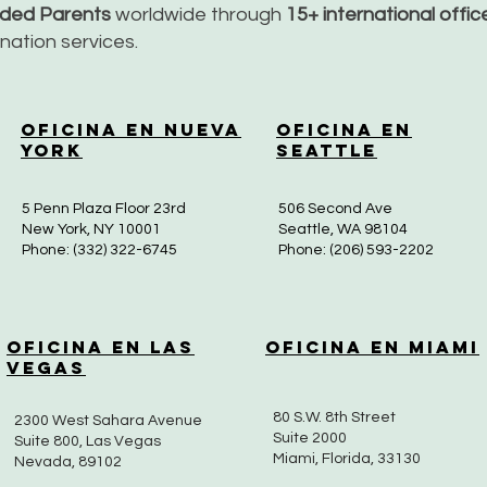
nded Parents
worldwide through
15+ international offi
dination services.
Oficina en Nueva
Oficina en
York
Seattle
5 Penn Plaza Floor 23rd
506 Second Ave
New York, NY 10001
Seattle, WA 98104
Phone: (332) 322-6745
Phone: (206) 593-2202
Oficina en Las
Oficina en Miami
Vegas
80 S.W. 8th Street
2300 West Sahara Avenue
Suite 2000
Suite 800, Las Vegas
Miami, Florida, 33130
Nevada, 89102