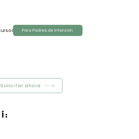
ursos
Para Padres de Intención
Solicitar ahora
í: