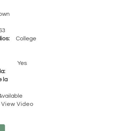
own
63
ios:
College
Yes
a:
 la
:
Available
View Video