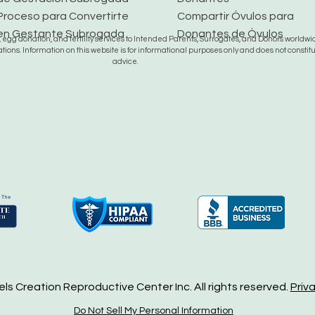
Proceso para Convertirte
Compartir Óvulos para
en Gestante Subrogada
Donantes de Óvulos
gg donation, and fertility services to Intended Parents, Surrogates, and Donors worldwide
tions. Information on this website is for informational purposes only and does not constit
advice.
s Creation Reproductive Center Inc. All rights reserved.
Priv
Do Not Sell My Personal Information