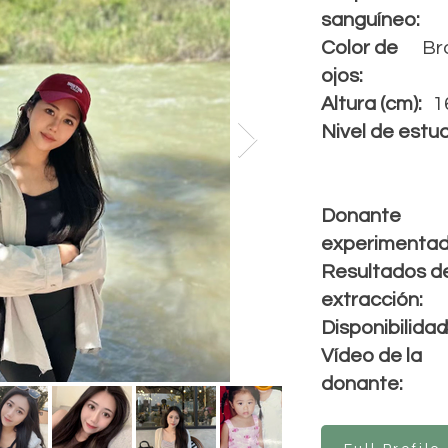
s
anguíneo
:
Color de
Br
ojos:
Altura (cm):
1
Nivel de estud
Donante
experimentad
Resultados de
extracción:
Disponibilidad
Vídeo de la
donante: