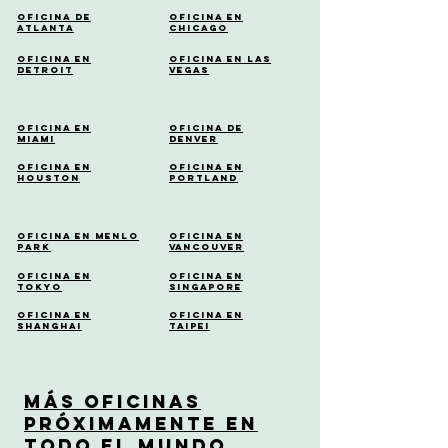
Oficina de
Oficina en
Atlanta
Chicago
Oficina en
Oficina en Las
Detroit
Vegas
Oficina en
Oficina de
Miami
Denver
Oficina en
Oficina en
Houston
Portland
Oficina en Menlo
Oficina en
Park
Vancouver
Oficina en
Oficina en
Tokyo
Singapore
Oficina en
Oficina en
Shanghai
Taipei
Más Oficinas
Próximamente en
Todo el Mundo