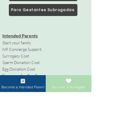
Para Gestantes Subrogadas
Intended Parents
Start your family
IVF Concierge Support
Surrogacy Cost
Sperm Donation Cost
Egg Donation Cost
Surrogacy for Gay Couples
HIV and Surrogacy​
Become a Intended Parent
Become a Surrogate
Gestantes Subrogadas
Conviértete en Gestante Subrogada
Compensación y Beneficios
Apoyo durante el Proceso de