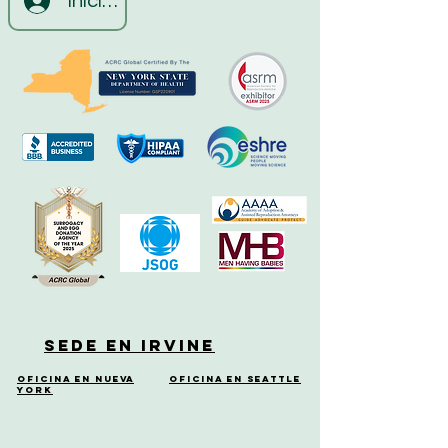
Iniciar sesión
Sede en Irvine
Oficina en Nueva
Oficina en Seattle
York