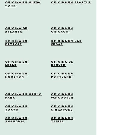
Oficina en Nueva
Oficina en Seattle
York
Oficina de
Oficina en
Atlanta
Chicago
Oficina en
Oficina en Las
Detroit
Vegas
Oficina en
Oficina de
Miami
Denver
Oficina en
Oficina en
Houston
Portland
Oficina en Menlo
Oficina en
Park
Vancouver
Oficina en
Oficina en
Tokyo
Singapore
Oficina en
Oficina en
Shanghai
Taipei