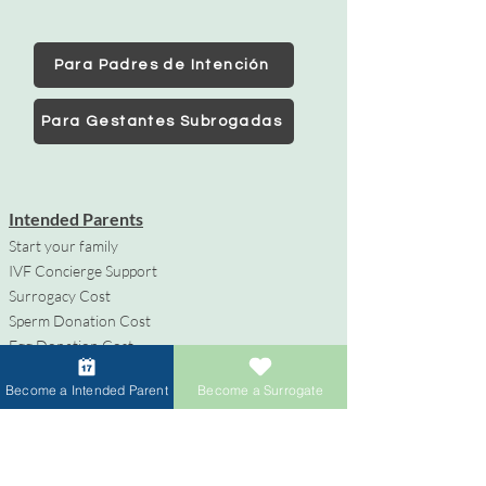
Para Padres de Intención
Para Gestantes Subrogadas
Intended Parents
Start your family
IVF Concierge Support
Surrogacy Cost
Sperm Donation Cost
Egg Donation Cost
Surrogacy for Gay Couples
Become a Intended Parent
Become a Surrogate
HIV and Surrogacy​
Gestantes Subrogadas