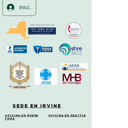
Iniciar sesión
Sede en Irvine
Oficina en Nueva
Oficina en Seattle
York