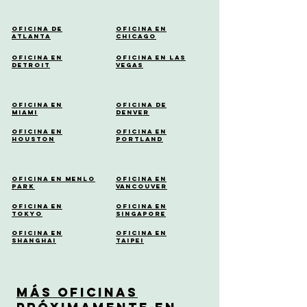
Oficina de
Oficina en
Atlanta
Chicago
Oficina en
Oficina en Las
Detroit
Vegas
Oficina en
Oficina de
Miami
Denver
Oficina en
Oficina en
Houston
Portland
Oficina en Menlo
Oficina en
Park
Vancouver
Oficina en
Oficina en
Tokyo
Singapore
Oficina en
Oficina en
Shanghai
Taipei
Más Oficinas