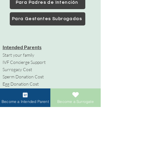
Para Padres de Intención
Para Gestantes Subrogadas
Intended Parents
Start your family
IVF Concierge Support
Surrogacy Cost
Sperm Donation Cost
Egg Donation Cost
Surrogacy for Gay Couples
HIV and Surrogacy​
Become a Intended Parent
Become a Surrogate
Gestantes Subrogadas
Conviértete en Gestante Subrogada
Compensación y Beneficios