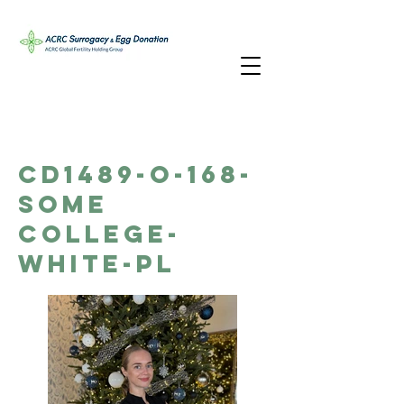
CD1489-O-168-
Some
College-
White-PL