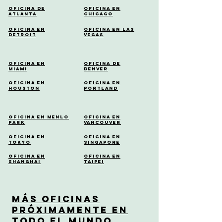
Oficina de
Oficina en
Atlanta
Chicago
Oficina en
Oficina en Las
Detroit
Vegas
Oficina en
Oficina de
Miami
Denver
Oficina en
Oficina en
Houston
Portland
Oficina en Menlo
Oficina en
Park
Vancouver
Oficina en
Oficina en
Tokyo
Singapore
Oficina en
Oficina en
Shanghai
Taipei
Más Oficinas
Próximamente en
Todo el Mundo