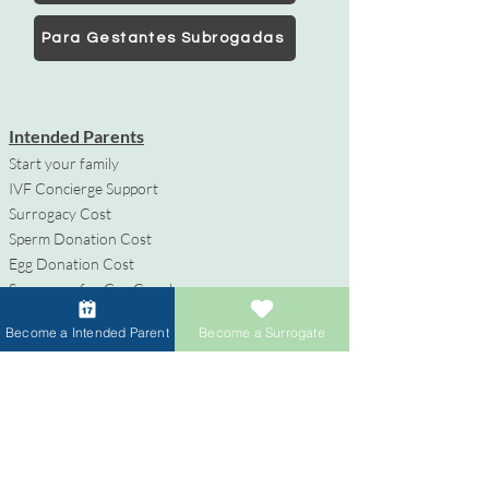
Para Gestantes Subrogadas
Intended Parents
Start your family
IVF Concierge Support
Surrogacy Cost
Sperm Donation Cost
Egg Donation Cost
Surrogacy for Gay Couples
HIV and Surrogacy​
Become a Intended Parent
Become a Surrogate
Gestantes Subrogadas
Conviértete en Gestante Subrogada
Compensación y Beneficios
Apoyo durante el Proceso de