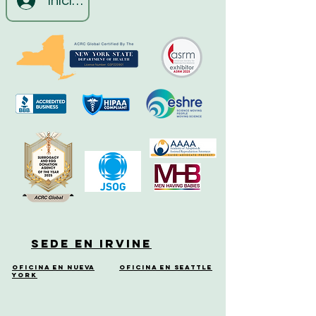
Iniciar sesión
Sede en Irvine
Oficina en Nueva
Oficina en Seattle
York