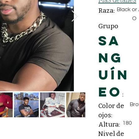
Raza:
Black or
O
Grupo
Sa
ng
uín
eo
:
Br
Color de
ojos:
180
Altura:
Nivel de