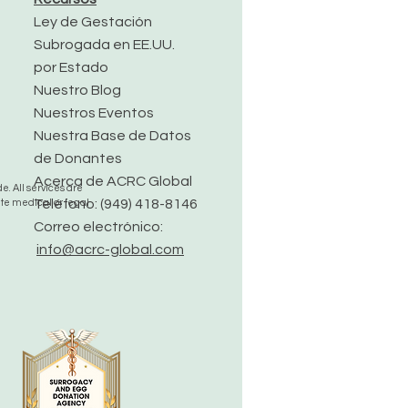
Ley de Gestación
Subrogada en EE.UU.
por Estado
Nuestro Blog
Nuestros Eventos
Nuestra Base de Datos
de Donantes
Acerca de ACRC Global
. All services are
Teléfono: (949) 418-8146
ute medical or legal
Correo electrónico:
info@acrc-global.com