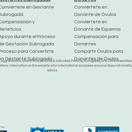
Conviértete en Gestante
Conviértete en
Subrogada
Donante de Óvulos
Compensación y
Conviértete en
Beneficios
Donante de Esperma
Apoyo durante el Proceso
Compensación para
de Gestación Subrogada
Donantes
Proceso para Convertirte
Compartir Óvulos para
en Gestante Subrogada
Donantes de Óvulos
gg donation, and fertility services to Intended Parents, Surrogates, and Donors worldwide
tions. Information on this website is for informational purposes only and does not constit
advice.