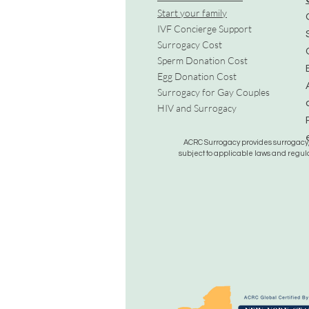
Start your family
IVF Concierge Support
Surrogacy Cost
Sperm Donation Cost
Egg Donation Cost
Surrogacy for Gay Couples
HIV and Surrogacy​
ACRC Surrogacy provides surrogacy, e
subject to applicable laws and regula