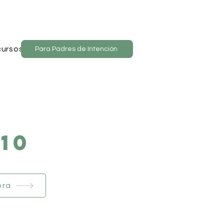
ursos
Para Padres de Intención
10
ora