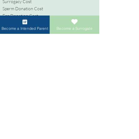
Surrogacy Cost
Sperm Donation Cost
Egg Donation Cost
Surrogacy for Gay Couples
Become a Intended Parent
Become a Surrogate
HIV and Surrogacy​
代理母
代理母になる
報酬と福利厚生
代理出産支援
代理母になるためのプロセス
寄付者
卵子提供者になる
精子提供者になる
寄付者への報酬
卵子提供者のための卵子共有