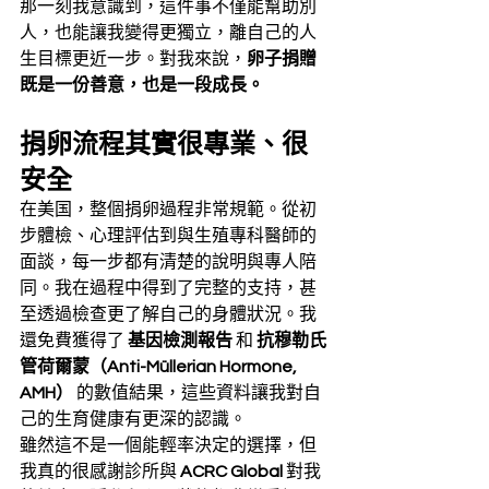
那一刻我意識到，這件事不僅能幫助別
人，也能讓我變得更獨立，離自己的人
生目標更近一步。對我來說，
卵子捐贈
既是一份善意，也是一段成長。
捐卵流程其實很專業、很
安全
在美国，整個捐卵過程非常規範。從初
步體檢、心理評估到與生殖專科醫師的
面談，每一步都有清楚的說明與專人陪
同。我在過程中得到了完整的支持，甚
至透過檢查更了解自己的身體狀況。我
還免費獲得了 
基因檢測報告
 和 
抗穆勒氏
管荷爾蒙（Anti-Müllerian Hormone, 
AMH）
 的數值結果，這些資料讓我對自
己的生育健康有更深的認識。
雖然這不是一個能輕率決定的選擇，但
我真的很感謝診所與 
ACRC Global
 對我