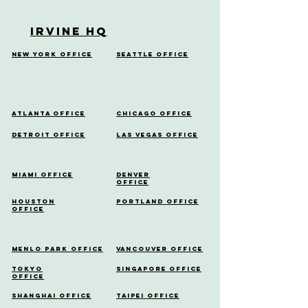
Irvine HQ
New York Office
Seattle Office
Atlanta Office
Chicago Office
Detroit Office
Las Vegas Office
Miami Office
Denver
Office
Houston
Portland Office
Office
Menlo Park Office
Vancouver Office
Tokyo
Singapore Office
Office
Shanghai Office
Taipei Office