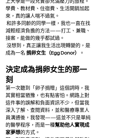
上大學是一段充實卻充滿壓力的旅程。
學費、教材費、住宿費、生活開銷加起
來，真的讓人喘不過氣。
 和許多同齡的同學一樣，我也一直在找
減輕經濟負擔的方法——打工、兼職、
接案，能做的幾乎都試過。
 沒想到，真正讓我生活出現轉變的，是
成為一名 
捐卵女生（Egg Donor）
。
決定成為捐卵女生的那一
刻
第一次聽到「卵子捐贈」這個詞時，我
其實相當猶豫，也有點害怕。網路上對
這件事的誤解和負面資訊不少，但當我
深入了解、查閱資料，並和醫療專業人
員溝通後，我發現——這並不只是單純
的醫學程序，而是一種
幫助他人實現成
家夢想
的方式。