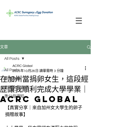
文章
All Posts
ACRC Global
All Posts
2025年10月28日
讀畢需時 3 分鐘
在加州當捐卵女生，這段經
新生故事
歷讓我順利完成大學學業｜
代理孕母須知
ACRC Global
準父母須知
【真實分享｜來自加州女大學生的卵子
捐贈故事】