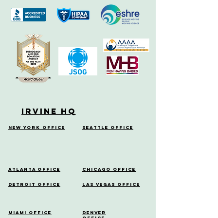
Irvine HQ
New York Office
Seattle Office
Atlanta Office
Chicago Office
Detroit Office
Las Vegas Office
Miami Office
Denver
Office