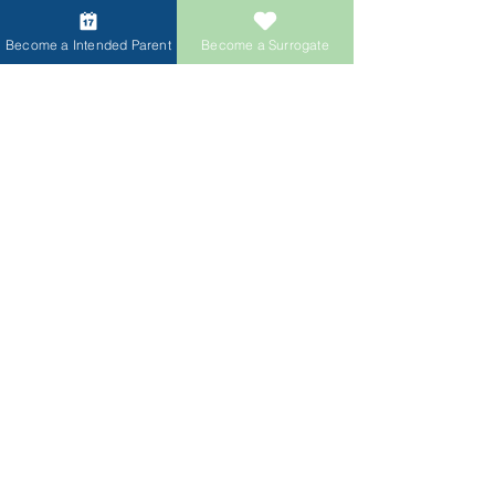
Parents
worldwide through
15+
international offices
providing
Become a Intended Parent
Become a Surrogate
surrogacy, egg donation
, and
fertility coordination services.
Follow Us!
Intended Parent Consultation
Surrogate Application
Intended Parents
Start your family