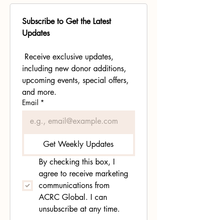
Subscribe to Get the Latest 
Updates
 Receive exclusive updates, 
including new donor additions, 
upcoming events, special offers, 
and more.
Email
*
Get Weekly Updates
By checking this box, I 
agree to receive marketing 
communications from 
ACRC Global. I can 
unsubscribe at any time.