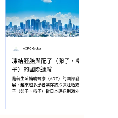
類的福音。 目前妊娠代孕在美國很多州
是完全合法的，雖然在很多的州要求各
有不同，加州是對代孕最友好的州，對
於代孕的流程在律法上有明確的規定,對
於各方的利益有充分的法律保障，但是
沒有接觸過的家庭會有很多疑問，代孕
的過程繁多，程序復雜，很多人會不知
ACRC Global
如何下手。代孕的具體流程是什麼？我
們如何保護雙方的利益呢？今天ACRC
凍結胚胎與配子（卵子・精
就來幫大家分析答案。 具体的流程分为
子）的國際運輸
以下几个大阶段： 免費首次諮詢對接，
代母的選擇，視訊配對會議，與ACRC
隨著生殖輔助醫療（ART）的國際發
簽訂服務協議和開通信託，代母的體
展，越來越多患者選擇將冷凍胚胎或配
檢，律師通函，胚胎移植，診所畢業，
子（卵子、精子）從日本運送到海外，
孕期交流，寶寶出生證件。 ACRC 個案
或從海外運回日本。無論是為了海外試
經理貼心陪伴代母參加檢查，用真誠與
管嬰兒（IVF）治療、代理孕母計劃，還
關懷守護每一次生命旅程 1. 諮詢對接...
是因法規差異等原因，國際運輸都為患
者提供了更多的生育選擇。