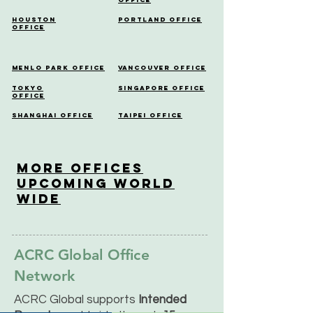
Houston
Portland Office
Office
Menlo Park Office
Vancouver Office
Tokyo
Singapore Office
Office
Shanghai Office
Taipei Office
More OfficeS
Upcoming World
Wide
ACRC Global Office
Network
ACRC Global supports
Intended