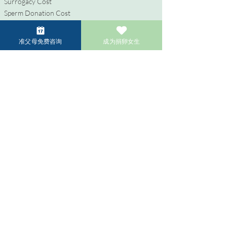
Surrogacy Cost
Sperm Donation Cost
Egg Donation Cost
Surrogacy for Gay Couples
准父母免费咨询
成为捐卵女生
HIV and Surrogacy​
彩虹准父母专区
同性准父母的代孕之旅
HIV 和代孕服务
LGBTQIA+ 准父母试管婴儿
常见问题
捐赠者专区
成为捐卵女生
成为捐精者
捐卵者/捐精者的补偿金
成为卵子共享者