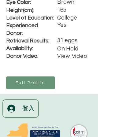
Brown
Eye Color:
165
Height(cm):
College
Level of Education:
Yes
Experienced
Donor:
31 eggs
Retrieval Results:
Availability:
On Hold
Donor Video:
View Video
Full Profile
登入