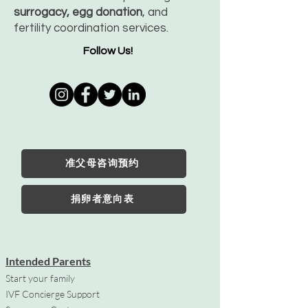
surrogacy, egg donation
, and
fertility coordination services.
Follow Us!
准父母咨询预约
捐卵者意向表
Intended Parents
Start your family
IVF Concierge Support