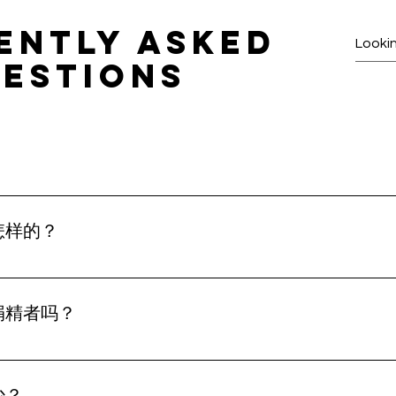
ently asked
estions
捐赠者都会按照美国生殖医学会（ASRM）指南和美国食品药品监督管
母与捐赠者都会进行相同的遗传基因携带者检测，以确保达到最高
怎样的？
采用个性化的匹配流程，综合考虑准父母的偏好与捐赠者或代母的详细
整个匹配过程不仅关注医学条件，也重视价值观与期望的契合，
捐精者吗？
、职业、健康状况与家族病史在内的完整精子捐赠者资料，助您做