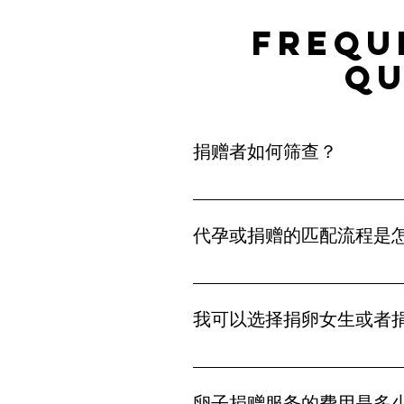
Frequ
qu
捐赠者如何筛查？
在 ACRC Global，所有
检查和心理评估。 此外，准父
代孕或捐赠的匹配流程是
育之旅提供保障。
在 ACRC Global，我们
保双方的契合度与匹配成功率。
我可以选择捐卵女生或者
利，并充满信任感。
可以的。ACRC 提供包括学历