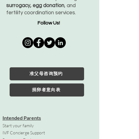
surrogacy, egg donation
, and
fertility coordination services.
Follow Us!
准父母咨询预约
捐卵者意向表
Intended Parents
Start your family
IVF Concierge Support