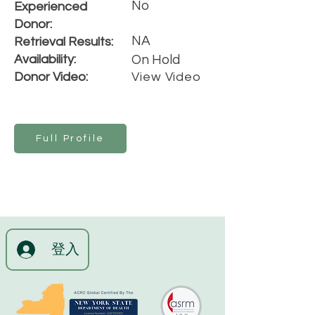
No
Experienced
Donor:
NA
Retrieval Results:
Availability:
On Hold
Donor Video:
View Video
Full Profile
登入