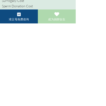
Surrogacy Cost
Sperm Donation Cost
Egg Donation Cost
Surrogacy for Gay Couples
准父母免费咨询
成为捐卵女生
HIV and Surrogacy​
彩虹准父母专区
同性准父母的代孕之旅
HIV 和代孕服务
LGBTQIA+ 准父母试管婴儿
常见问题
捐赠者专区
成为捐卵女生
成为捐精者
捐卵者/捐精者的补偿金
成为卵子共享者