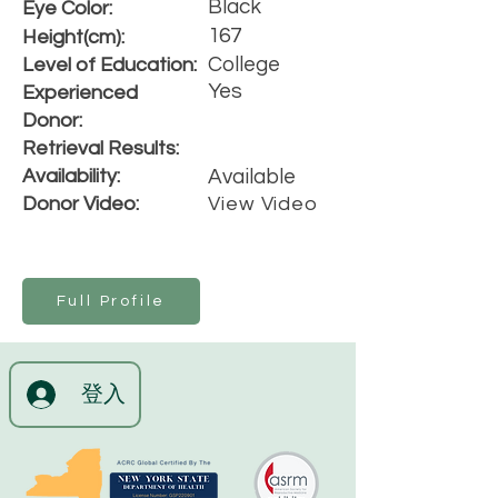
Black
Eye Color:
167
Height(cm):
College
Level of Education:
Yes
Experienced
Donor:
Retrieval Results:
Availability:
Available
Donor Video:
View Video
Full Profile
登入