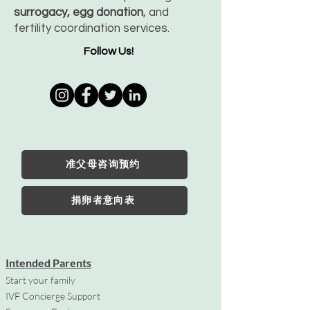
surrogacy, egg donation
, and
fertility coordination services.
Follow Us!
准父母咨询预约
捐卵者意向表
Intended Parents
Start your family
IVF Concierge Support