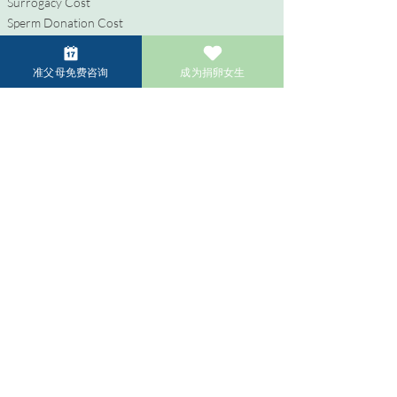
Surrogacy Cost
Sperm Donation Cost
Egg Donation Cost
Surrogacy for Gay Couples
准父母免费咨询
成为捐卵女生
HIV and Surrogacy​
彩虹准父母专区
同性准父母的代孕之旅
HIV 和代孕服务
LGBTQIA+ 准父母试管婴儿
常见问题
捐赠者专区
成为捐卵女生
成为捐精者
捐卵者/捐精者的补偿金
成为卵子共享者