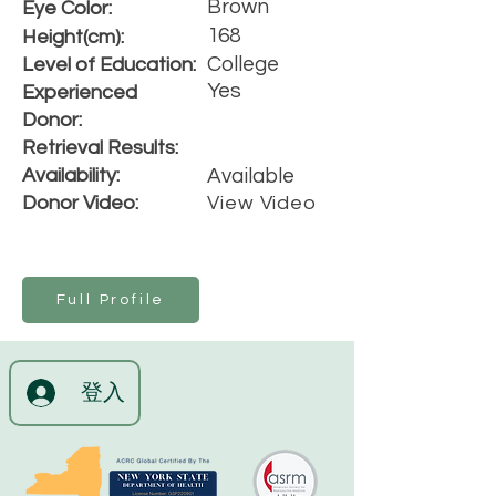
Brown
Eye Color:
168
Height(cm):
College
Level of Education:
Yes
Experienced
Donor:
Retrieval Results:
Availability:
Available
Donor Video:
View Video
Full Profile
登入