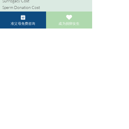
Surrogacy Cost
Sperm Donation Cost
Egg Donation Cost
Surrogacy for Gay Couples
准父母免费咨询
成为捐卵女生
HIV and Surrogacy​
彩虹准父母专区
同性准父母的代孕之旅
HIV 和代孕服务
LGBTQIA+ 准父母试管婴儿
常见问题
捐赠者专区
成为捐卵女生
成为捐精者
捐卵者/捐精者的补偿金
成为卵子共享者