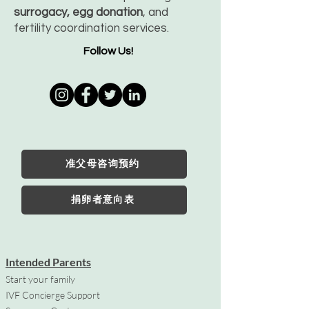
surrogacy, egg donation
, and
fertility coordination services.
Follow Us!
准父母咨询预约
捐卵者意向表
Intended Parents
Start your family
IVF Concierge Support