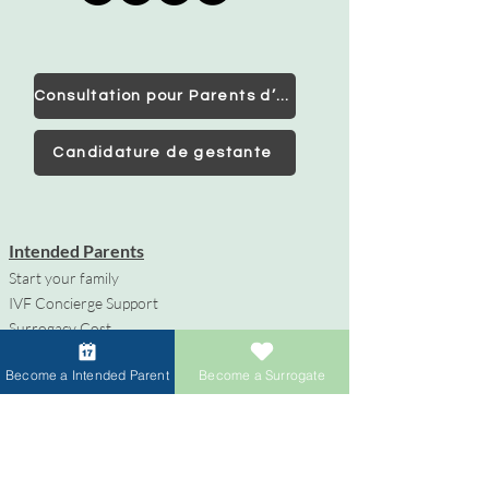
Consultation pour Parents d’Intention
Candidature de gestante
Intended Parents
Start your family
IVF Concierge Support
Surrogacy Cost
Sperm Donation Cost
Become a Intended Parent
Become a Surrogate
Egg Donation Cost
Surrogacy for Gay Couples
HIV and Surrogacy​