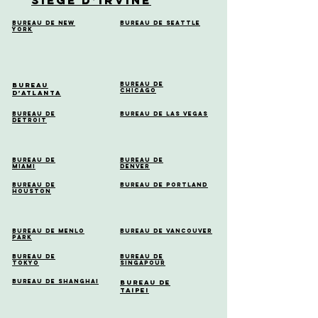
Siège d’Irvine
Bureau de New
Bureau de Seattle
York
Bureau de
Bureau
Chicago
d’Atlanta
Bureau de
Bureau de Las Vegas
Detroit
Bureau de
Bureau de
Miami
Denver
Bureau de
Bureau de Portland
Houston
Bureau de Menlo
Bureau de Vancouver
Park
Bureau de
Bureau de
Tokyo
Singapour
Bureau de Shanghai
Bureau de
Taipei