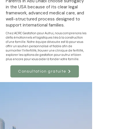
Parents in Abu Dhabi choose surrogacy
in the USA because of its clear legal
framework, advanced medical care, and
well-structured process designed to
support international families.
Chez ACRC Gestation pour Autrui, nous comprenons les
défis émotionnels et logistiques liés à la construction
d’une famille. Notre équipe dévouée est là pour vous
offrir un soutien personnalisé et fiable afin de
surmonter l’infertilité, trouver une clinique de fertilité,
explorer les options de gestation pour autrui et bien
plus encore pour vous aider à fonder votre famille.
Consultation gratuite