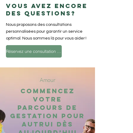
surrogacy is legally permitted and
single parents navigating
chaque étape de votre parcours.
candidats hautement qualifiés
Vous avez encore
supports intended parents
surrogacy. Our global network
pour soutenir votre parcours de
des questions?
globally through 15+ international
includes offices in North America,
parentalité.
offices.
Europe, Asia Pacific, and
Nous proposons des consultations
Australia, with multilingual
personnalisées pour garantir un service
support staff and subsidiaries in
optimal. Nous sommes là pour vous aider !
Japan (Miracle Angels) and
Singapore (Miwa Health
Réservez une consultation gratuite
Technology).
Amour
Commencez
votre
parcours de
gestation pour
autrui dès
aujourd’hui