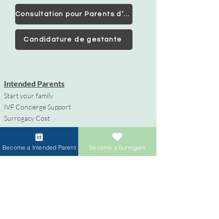
Consultation pour Parents d’Intention
Candidature de gestante
Intended Parents
Start your family
IVF Concierge Support
Surrogacy Cost
Sperm Donation Cost
Egg Donation Cost
Become a Intended Parent
Become a Surrogate
Surrogacy for Gay Couples
HIV and Surrogacy​
Gestantes
Devenir gestante
Rémunération et avantages