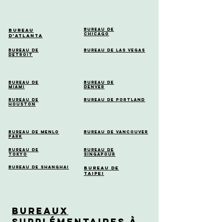
Bureau de
Bureau
Chicago
d’Atlanta
Bureau de
Bureau de Las Vegas
Detroit
Bureau de
Bureau de
Miami
Denver
Bureau de
Bureau de Portland
Houston
Bureau de Menlo
Bureau de Vancouver
Park
Bureau de
Bureau de
Tokyo
Singapour
Bureau de Shanghai
Bureau de
Taipei
Bureaux
supplémentaires à