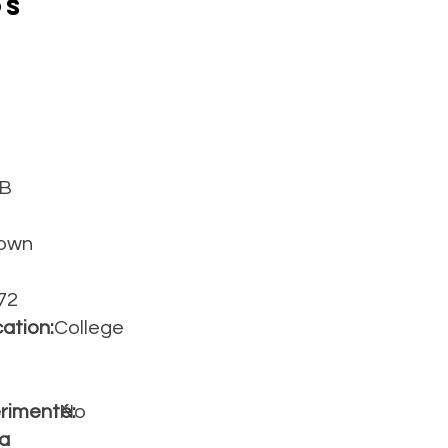
os
B
own
72
ation:
College
rimenté:
No
la