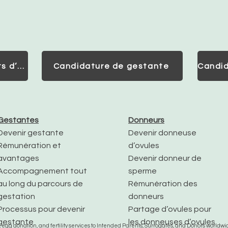
Consultation pour Parents d’Intention
Candidature de gestante
Gestantes
Donneurs
Devenir gestante
Devenir donneuse
Rémunération et
d’ovules
avantages
Devenir donneur de
Accompagnement tout
sperme
au long du parcours de
Rémunération des
gestation
donneurs
Processus pour devenir
Partage d’ovules pour
gestante
les donneuses d’ovules
gg donation, and fertility services to Intended Parents, Surrogates, and Donors worldwide