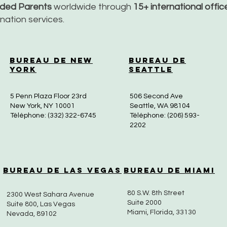
nded Parents
worldwide through
15+ international offi
dination services.
Bureau de New
Bureau de
York
Seattle
5 Penn Plaza Floor 23rd
506 Second Ave
New York, NY 10001
Seattle, WA 98104
Téléphone: (332) 322-6745
Téléphone: (206) 593-
2202
Bureau de Las Vegas
Bureau de Miami
80 S.W. 8th Street
2300 West Sahara Avenue
Suite 2000
Suite 800, Las Vegas
Miami, Florida, 33130
Nevada, 89102