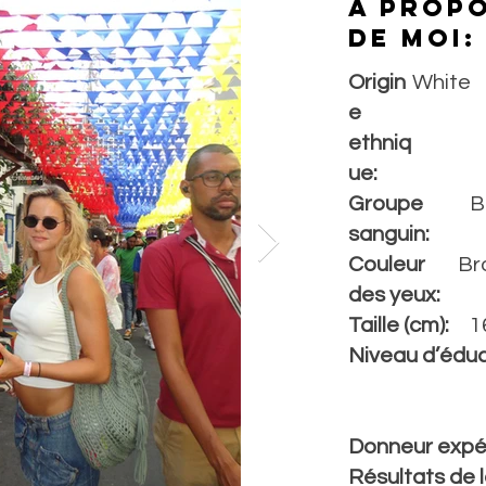
À prop
de moi:
Origin
White
e
ethniq
ue:
Groupe
B
sanguin:
Couleur
Br
des yeux:
Taille (cm):
1
Niveau d’éduc
Donneur expé
Résultats de 