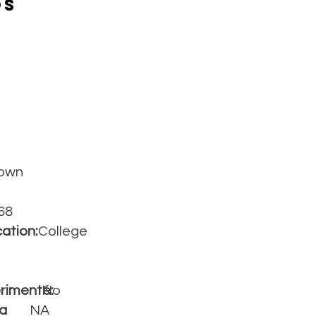
os
own
68
ation:
College
rimenté:
No
la
NA