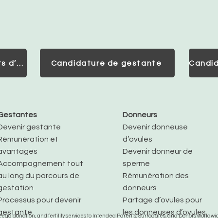
Consultation pour Parents d’Intention
Candidature de gestante
Gestantes
Donneurs
Devenir gestante
Devenir donneuse
Rémunération et
d’ovules
avantages
Devenir donneur de
Accompagnement tout
sperme
au long du parcours de
Rémunération des
gestation
donneurs
Processus pour devenir
Partage d’ovules pour
gestante
les donneuses d’ovules
gg donation, and fertility services to Intended Parents, Surrogates, and Donors worldwide