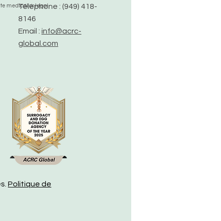
Téléphone : (949) 418-
ute medical or legal
8146
Email :
info@acrc-
global.com
és.
Politique de