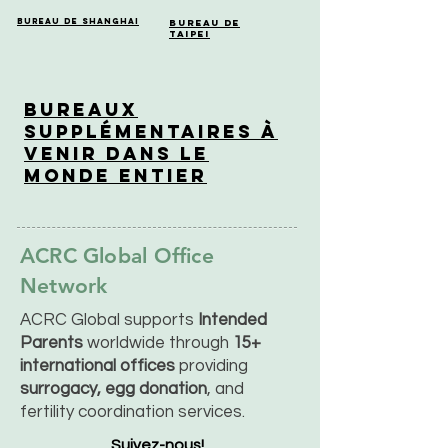
Bureau de Shanghai
Bureau de
Taipei
Bureaux
supplémentaires à
venir dans le
monde entier
ACRC Global Office
Network
ACRC Global supports
Intended
Parents
worldwide through
15+
international offices
providing
surrogacy, egg donation
, and
fertility coordination services.
Suivez-nous!