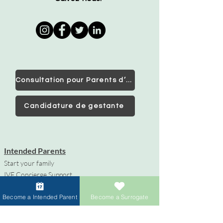
Consultation pour Parents d’Intention
Candidature de gestante
Intended Parents
Start your family
IVF Concierge Support
Surrogacy Cost
Become a Intended Parent
Become a Surrogate
Sperm Donation Cost
Egg Donation Cost
Surrogacy for Gay Couples