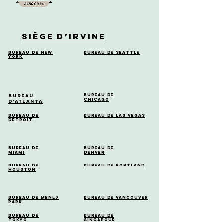
Siège d’Irvine
Bureau de New
Bureau de Seattle
York
Bureau de
Bureau
Chicago
d’Atlanta
Bureau de
Bureau de Las Vegas
Detroit
Bureau de
Bureau de
Miami
Denver
Bureau de
Bureau de Portland
Houston
Bureau de Menlo
Bureau de Vancouver
Park
Bureau de
Bureau de
Tokyo
Singapour