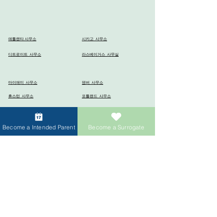
시카고 사무소
애틀랜타 사무소
디트로이트 사무소
라스베이거스 사무실
마이애미 사무소
덴버 사무소
휴스턴 사무소
포틀랜드 사무소
멘로파크 사무소
밴쿠버 사무소
Become a Intended Parent
Become a Surrogate
도쿄 사무소
싱가포르 사무소
상하이 사무소
타이베이 사무소
전 세계에 더 많은 사무실이 곧
개설될 예정입니다.