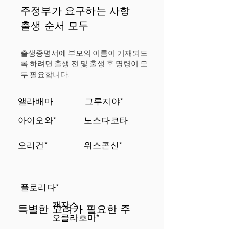
주정부가 요구하는 사항
출생 순서 모두
출생증명서에 부모의 이름이 기재되도
록 하려면 출생 전 및 출생 후 명령이 모
두 필요합니다.
앨라배마
그루지야*
아이오와*
노스다코타
오리건*
위스콘신*
플로리다*
캔자스
특별한 고려가 필요한 주
오클라호마*