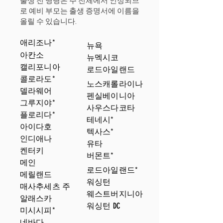
출생 전 명령은 주 전체에서 인정되므
로 예비 부모는 출생 증명서에 이름을
올릴 수 있습니다.
애리조나*
뉴욕
아칸소
뉴멕시코
캘리포니아
로드아일랜드
콜로라도*
노스캐롤라이나
델라웨어
펜실베이니아
그루지야*
사우스다코타
플로리다*
테네시*
아이다호
텍사스*
인디애나
유타
켄터키
버몬트*
메인
로드아일랜드*
메릴랜드
워싱턴
매사추세츠 주
웨스트버지니아
알래스카
워싱턴 DC
미시시피*
네바다