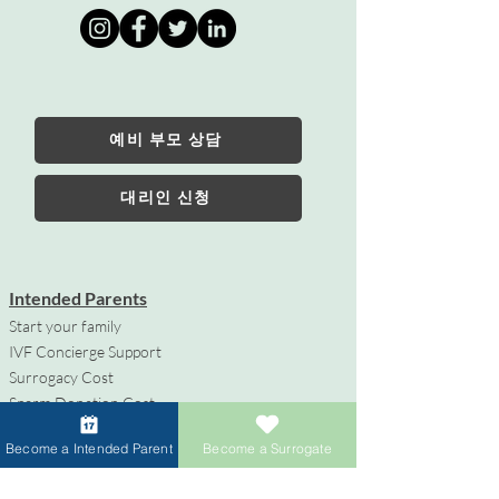
예비 부모 상담
대리인 신청
Intended Parents
Start your family
IVF Concierge Support
Surrogacy Cost
Sperm Donation Cost
Egg Donation Cost
Become a Intended Parent
Become a Surrogate
Surrogacy for Gay Couples
HIV and Surrogacy​