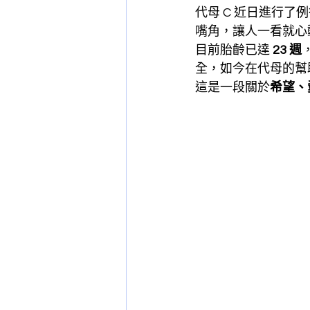
代母 C 近日進行
嘴角，讓人一看就心
目前胎齡已達 
23 週
全，如今在代母的幫
這是一段關於
希望、