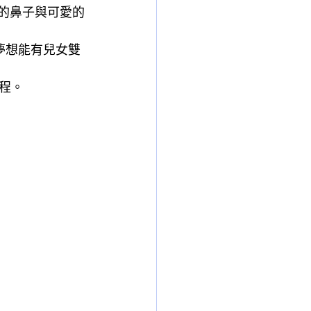
巧的鼻子與可愛的
夢想能有兒女雙
程。