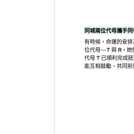
同城兩位代母攜手同
有時候，命運的安排
位代母—
T
 與 
R
。她
代母 
T
 已順利完成胚
能互相鼓勵、共同前