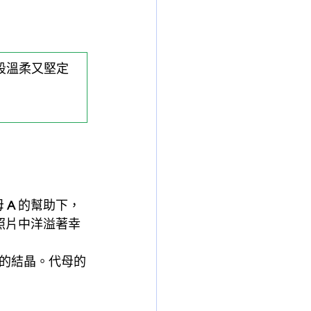
段溫柔又堅定
 
A
 的幫助下，
照片中洋溢著幸
的結晶。代母的