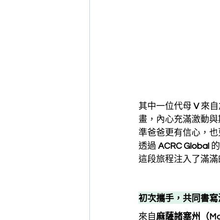
其中一位代母 
V
 來
畫，內心充滿激動與
準爸爸更有信心，也
透過 
ACRC Global
 
這段旅程注入了滿滿
初次攜手，共同書寫
來自
麻薩諸塞州（Ma