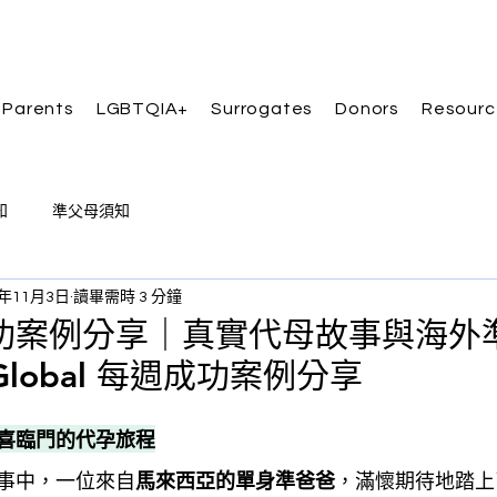
 Parents
LGBTQIA+
Surrogates
Donors
Resourc
知
準父母須知
5年11月3日
讀畢需時 3 分鐘
功案例分享｜真實代母故事與海外
Global 每週成功案例分享
喜臨門的代孕旅程
事中，一位來自
馬來西亞的單身準爸爸
，滿懷期待地踏上