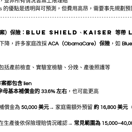
，並非所有情況皆無上限理賠
oyd’s 的優點是透明與可預測，但費用高昂，需要事先規劃
案）保險：
Blue Shield、Kaiser 
等帶
 
受度下降，許多家庭改採 
ACA（ObamaCare）保險
，如 
Blue
包括產前檢查、實驗室檢驗、分娩、產後照護等
案都包含 lien
母基本補償金的 33.6% 左右
，也可能更高
補償金為 
50,000 美元
→ 家庭需額外預留 
約 16,800 美元
（
金額會在生產後依保險理賠情況確認→ 
常見範圍為 15,000–40,0