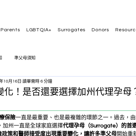
 Parents
LGBTQIA+
Surrogates
Donors
Resourc
知
準父母須知
5年10月16日
讀畢需時 6 分鐘
變化！是否還要選擇加州代理孕母
療保險
一直是最重要、也是最複雜的環節之一。過去，由
，加州一直是全球家庭選擇
代理孕母（Surrogate）的
險政策和醫師接受度出現重要變化，讓許多準父母
開始重