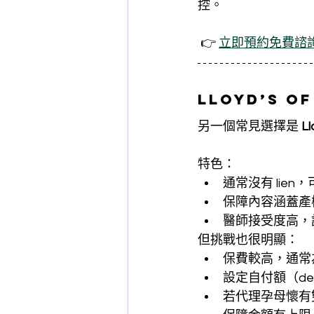
控。
 👉 
立即預約免費諮
Lloyd’s o
另一個常見選擇是 
L
特色：
通常沒有 lie
保障內容涵蓋產
醫師接受度高，
但挑戰也很明顯：
保費較高，通常為 
設定自付額（dedu
若代理孕母懷有