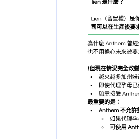
lien 是什麼？
Lien（留置權）
司可以在生產後要
為什麼 Anthem
也不用擔心未來被要
❗
但現在情況完全改
越來越多加州婦產
即使代理孕母已
願意接受 Ant
最重要的是：
Anthem 不允許雙
如果代理孕
可使用 An