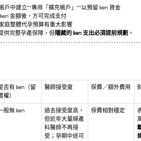
戶中建立**專用「擴充帳戶」**以預留 lien 資金
lien 金額後，方可完成支付
家庭整體代孕預算有重大影響
A 提供完整孕產保障，但
隱藏的 lien 支出必須提前規劃
。
是否有 lien（留
醫師接受度
保費／額外費用
置權）
一般無 lien
過去接受度高，
保費相對穩定
但近年大量婦產
科醫師不再接
受；孕期中途可