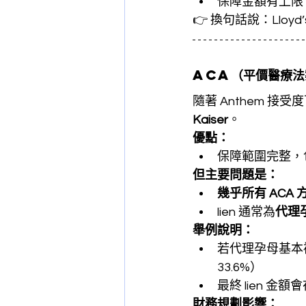
保障金額有上限
👉 換句話說：Ll
ACA
（平價醫療法
隨著 Anthem 接
Kaiser
。
優點：
保障範圍完整，
但主要問題是：
幾乎所有 ACA 方
lien 通常為
代理孕
舉例說明：
若代理孕母基本
33.6%）
最終 lien 
財務規劃影響：