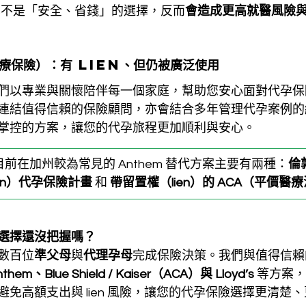
m 已不是「安全、省錢」的選擇，反而
會造成更高就醫風險
療保險）：有 
lien
、但仍被廣泛使用
bal，我們以專業與關懷陪伴每一個家庭，幫助您安心面對代孕
連結值得信賴的保險顧問，亦會結合多年管理代孕案例的
掌控的方案，讓您的代孕旅程更加順利與安心。
前在加州較為常見的 Anthem 替代方案主要有兩種：
倫
ondon）代孕保險計畫
 和 
帶留置權（lien）的 ACA（平價醫
選擇還沒把握嗎？
陪伴數百位
準父母
與
代理孕母
完成保險決策。我們與值得信賴
nthem、Blue Shield / Kaiser（ACA）與 Lloyd’s
 等方案
免高額支出與 lien 風險，讓您的代孕保險選擇更清楚