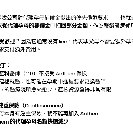
是保險公司對代理孕母補償金提出的優先償還要求——也就
求從代理孕母的補償金中扣回部分金額
，作為報銷醫療費
 曾經受歡迎？因為它通常沒有 lien，代表準父母不需要額外
求支付額外費用。
變了：
科醫師（OB）不接受 Anthem 保險
建檔就醫，也可能在孕期中途被要求更換醫師
hem 的醫療院所愈來愈少，產檢資源變得非常有限
重保險（Dual Insurance）
母本身有雇主保險，就
不能再加入 Anthem
them 的代理孕母名額快速減少