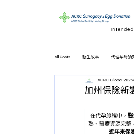
Intended
All Posts
新生故事
代理孕母須
ACRC Global
202
加州保險新
在代孕旅程中，
醫
熟、醫療資源完整
近年來保