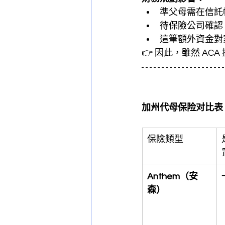
準父母需在信託帳
待保險公司確認 
這筆額外資金對
👉 因此，雖然 AC
加州代母保险对比表
保險類型
Anthem（安
森）