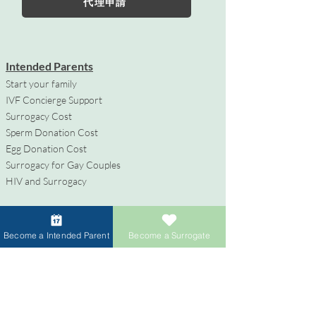
代理申請
Intended Parents
Start your family
IVF Concierge Support
Surrogacy Cost
Sperm Donation Cost
Egg Donation Cost
Surrogacy for Gay Couples
HIV and Surrogacy​
代理母
Become a Intended Parent
Become a Surrogate
代理母になる
報酬と福利厚生
代理出産支援
代理母になるためのプロセス