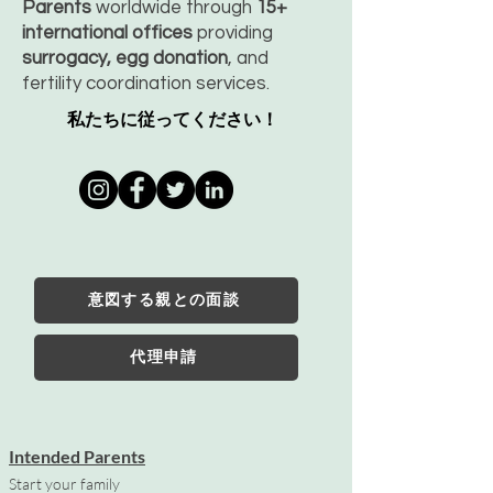
Parents
worldwide through
15+
international offices
providing
surrogacy, egg donation
, and
fertility coordination services.
私たちに従ってください！
意図する親との面談
代理申請
Intended Parents
Start your family