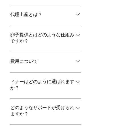
ACRC Globalは、マッチング、法的調
整、医療サポート、国際的なケースマ
代理出産とは？
ネジメントなどを含む、包括的な代理
出産および卵子提供プログラムを提供
代理出産とは、他の人やご夫婦（依頼
しています。
者）のために、代理母となる女性が妊
卵子提供とはどのような仕組み
ですか？
娠・出産を行う生殖補助医療の方法で
す。この選択肢は、依頼者が不妊症や
卵子提供とは、ある女性が自身の卵子
医学的な理由、あるいは妊娠の継続が
を提供し、不妊で悩む方やご夫婦の妊
費用について
困難な事情を抱えている場合に、よく
娠をサポートする仕組みです。この方
選ばれています。
法は、不妊症・高齢出産・特定の疾患
費用は、選択されるサービスや候補者
などに直面している方はもちろん、
によって異なります。ACRCでは、透
ドナーはどのように選ばれます
LGBTQ+のご家族にとっても大切な選
か？
明性のある料金体系と、お一人おひと
択肢となります。卵子は、医師の管理
りに合わせた柔軟なご提案を大切にし
卵子や精子のドナーは、お子さまの遺
のもとで採卵手術によって採取され、
ています。また、「マッチしなければ
伝情報の半分を担うため、慎重な選定
どのようなサポートが受けられ
体外受精によって受精卵（胚）を作成
費用は発生しない」安心のポリシーを
ますか？
プロセスを経て決定されます。依頼者
します。その胚は、依頼者自身の子
採用しており、代理母や卵子・精子ド
の方は、人種、身長、血液型、学歴、
宮、または代理母の子宮に移植され、
ナーとのマッチングが確定した時点で
ACRCでは、医療面でのガイダンス、
性格的な特徴など、明確な条件をもと