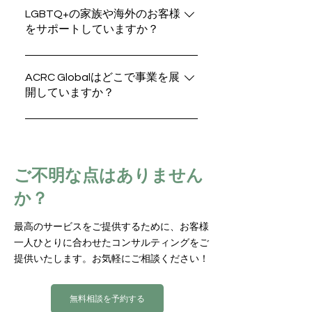
妊娠へとつながっていきます。
初めて料金が発生します。お預かりし
心理カウンセリング、法的サポート、
LGBTQ+の家族や海外のお客様
に候補者を検討することができます。
た費用は、信頼できるエスクロー口座
をサポートしていますか？
経済的アドバイスなど、プロセス全体
ACRCでは、多様で質の高いドナー候
や弁護士が管理する専用口座にて安全
を通じた包括的なサポートをご提供し
補が登録されたデータベースをご用意
に管理され、金銭面でもしっかりと保
もちろんです。ACRC Globalは、
ています。担当のケースマネージャー
しており、ご希望に沿った最適なマッ
護されています。
LGBTQ+のご家族、シングルペアレン
ACRC Globalはどこで事業を展
をはじめとする専任チームが、どの段
チングを通じて、家族づくりの実現を
開していますか？
ト、そして45カ国以上からの海外のお
階でもご質問にお答えし、安心して進
サポートしています。
客様を誇りを持ってサポートしていま
められる環境づくりをサポートしま
ACRC Globalは、代理出産が合法的に
す。ゲイカップル、レズビアンカップ
す。はじめての方でも、ストレスの少
認められている米国の全州で代理母を
ル、シングルペアレントの方々が代理
ないスムーズな体験となるよう丁寧に
募集し、15以上の海外オフィスを通じ
出産を検討される際に役立つ専用リソ
寄り添います。
ご不明な点はありません
て世界中の依頼者を支援しています。
ースをご用意しています。当社のグロ
か？
ーバルネットワークは、北米、ヨーロ
ッパ、アジア太平洋、オーストラリア
にオフィスを構え、多言語対応のサポ
最高のサービスをご提供するために、お客様
一人ひとりに合わせたコンサルティングをご
ートスタッフを擁しています。また、
提供いたします。お気軽にご相談ください！
日本（ミラクルエンジェルズ）とシン
ガポール（ミワヘルステクノロジー）
に子会社があります。
無料相談を予約する