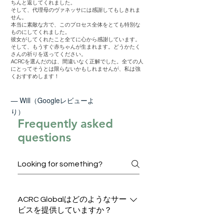
ちんと返してくれました。
そして、代理母のヴァネッサには感謝してもしきれま
せん。
本当に素敵な方で、このプロセス全体をとても特別な
ものにしてくれました。
彼女がしてくれたこと全てに心から感謝しています。
そして、もうすぐ赤ちゃんが生まれます。どうかたく
さんの祈りを送ってください。
ACRCを選んだのは、間違いなく正解でした。全ての人
にとってそうとは限らないかもしれませんが、私は強
くおすすめします！
— Will（Googleレビューよ
り）
Frequently asked
questions
ACRC Globalはどのようなサー
ビスを提供していますか？