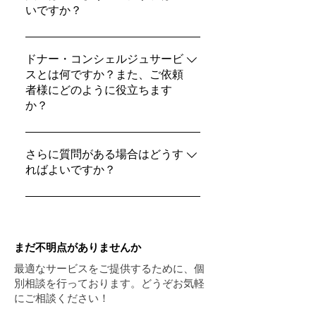
いですか？
チングが決まる前にすべての費用をわ
用いただけます。
かりやすくご案内します。安心して納
多くの依頼者の方は、費用を無理なく
得のいく選択ができるようサポートし
ご負担いただくために、さまざまなフ
ドナー・コンシェルジュサービ
ます。
スとは何ですか？また、ご依頼
ァイナンス（資金計画）の方法を検討
者様にどのように役立ちます
されています。当社では、経済的な支
か？
援に関する情報やリソースのご案内も
行っており、できる限り多くの方が安
当社のドナー・コンシェルジュサービ
心してこのプロセスを始められるよう
スでは、ご依頼者様一人ひとりに寄り
さらに質問がある場合はどうす
サポートしています。
ればよいですか？
添ったサポートをご提供しています。
アジア系を含む世界中の多様な卵子ド
私たちはいつでもサポートいたしま
ナー候補の中から、ご希望や条件に合
す！卵子提供の費用についてご不明な
った理想のドナーを見つけられるよ
点がありましたら、お気軽にお問い合
う、経験豊富なスタッフが丁寧にご案
まだ不明点がありませんか
わせください。ご希望に合わせた1対1
内いたします。安心して親になる道の
の無料相談も承っております。必要な
最適なサービスをご提供するために、個
りを進めていただけるよう、全力でサ
別相談を行っております。どうぞお気軽
情報を丁寧にご案内いたしますので、
ポートいたします。
にご相談ください！
ぜひご相談のご予約をお取りくださ