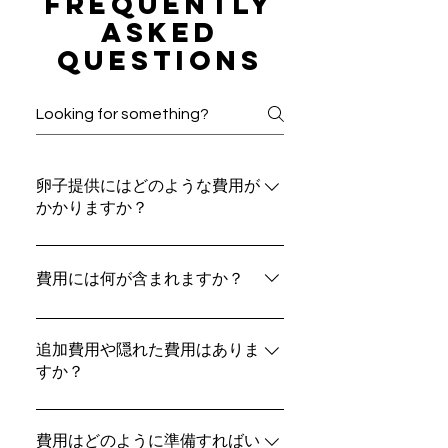
Frequently
asked
questions
卵子提供にはどのような費用が
かかりますか？
卵子提供にかかる費用は、医療専門家
の手数料、法的手続き、保険、ドナー
費用には何が含まれますか？
の経験や背景に基づく謝礼など、さま
ざまな要素によって異なります。通
費用には通常、専門家への報酬、法的
常、体外受精（IVF）にかかる費用は別
契約、ドナーへの報酬や渡航費などの
追加費用や隠れた費用はありま
途、意向親様にご負担いただく形とな
すか？
関連費用が含まれます。ACRCでは、
ります。当社では、すべての費用を事
予期せぬ追加費用を避けるために、卵
私たちは料金の透明性にこだわってい
前に明確にご説明する透明性の高い料
子提供および精子提供プログラムにお
ます。追加の隠れた費用はなく、マッ
費用はどのように準備すればい
金体系を採用しており、安心してご利
いて固定料金制を導入しています。