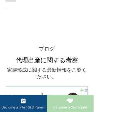
心を込めたサポート：ACRC Globalのケース
マネージャーがカリフォルニアの代理母をケ
ア ACRC Globalでは、プロフェッショナル
なケースマネージャーが米国内各地を訪問
し、代理出産のあらゆるステップで実践的な
サポートを提供しています。今週はカリフォ
ルニアで、胚移植の際に代理母と依頼者に寄
り添い、感情面でのサポート、クリニックで
の補助、そして個別ケアを行いました。 一
緒に食事を囲んだり、常に励ましの言葉をか
けたりと、写真に映る笑顔のひとつひとつ
ブログ
が、ACRC Globalの代理出産プログラムに対
代理出産に関する考察
する信頼とプロ意識、そして揺るぎないサポ
ートの証です。依頼者の出身地に関わらず、
家族形成に関する最新情報をご覧く
私たちのエージェンシーは、常に安心してサ
ださい。
ポートを受けられる環境を提供しています。
Become a Intended Parent
Become a Surrogate
🌈 愛は国境を越えて：LGBTQ依頼者の米国
代理出産スタート｜双子代理出産ケース 海
外から来た同性カップルが、米国での