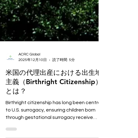
ACRC Global
2025年12月10日
読了時間: 5分
米国の代理出産における出生地
主義（Birthright Citizenship）
とは？
Birthright citizenship has long been central
to U.S. surrogacy, ensuring children born
through gestational surrogacy receive