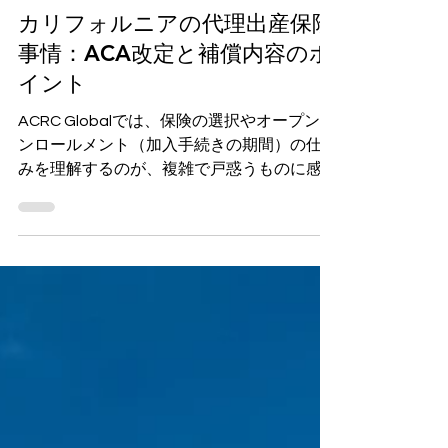
2025年12月23日
読了時間: 8分
カリフォルニアの代理出産保険
事情：ACA改定と補償内容のポ
イント
ACRC Globalでは、保険の選択やオープンエ
ンロールメント（加入手続きの期間）の仕組
みを理解するのが、複雑で戸惑うものに感じ
られることがあると理解しています。だから
こそ、私たちはご依頼者様や代理母の方々が
安心して進められるよう、常に寄り添いなが
らサポートいたします。