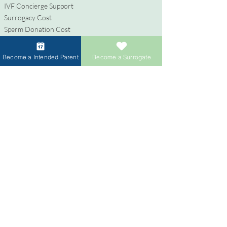
IVF Concierge Support
Surrogacy Cost
Sperm Donation Cost
Egg Donation Cost
Surrogacy for Gay Couples
Become a Intended Parent
Become a Surrogate
HIV and Surrogacy​
代理母
代理母になる
報酬と福利厚生
代理出産支援
代理母になるためのプロセス
寄付者
卵子提供者になる
精子提供者になる
寄付者への報酬