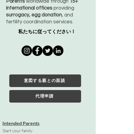
Parents
worldwide through
15+
international offices
providing
surrogacy, egg donation
, and
fertility coordination services.
私たちに従ってください！
意図する親との面談
代理申請
Intended Parents
Start your family