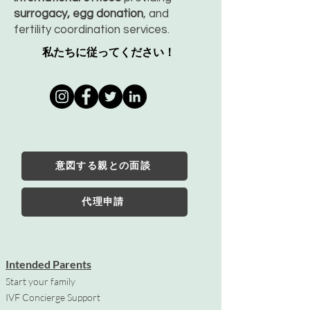
surrogacy, egg donation
, and
fertility coordination services.
私たちに従ってください！
意図する親との面談
代理申請
Intended Parents
Start your family
IVF Concierge Support