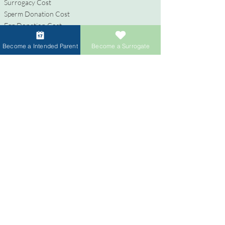
Surrogacy Cost
Sperm Donation Cost
Egg Donation Cost
Surrogacy for Gay Couples
Become a Intended Parent
Become a Surrogate
HIV and Surrogacy​
代理母
代理母になる
報酬と福利厚生
代理出産支援
代理母になるためのプロセス
寄付者
卵子提供者になる
精子提供者になる
寄付者への報酬
卵子提供者のための卵子共有