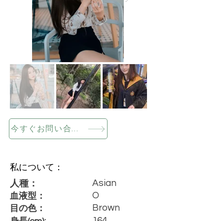
今すぐお問い合わせください
私について：
Asian
人種：
O
血液型：
Brown
目の色：
164