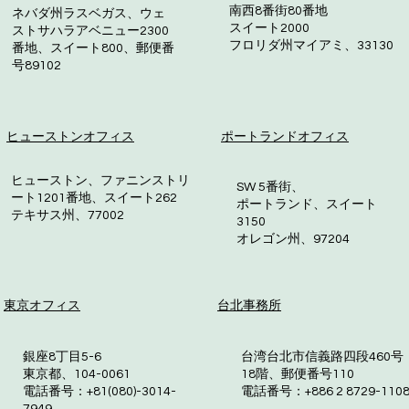
南西8番街80番地
ネバダ州ラスベガス、ウェ
スイート2000
ストサハラアベニュー2300
フロリダ州マイアミ、33130
番地、スイート800、郵便番
号89102
ヒューストンオフィス
ポートランドオフィス
ヒューストン、ファニンストリ
SW 5番街、
ート1201番地、スイート262
ポートランド、スイート
テキサス州、77002
3150
オレゴン州、97204
東京オフィス
台北事務所
銀座8丁目5-6
台湾台北市信義路四段460号
東京都、104-0061
18階、郵便番号110
電話番号：+81(080)-3014-
電話番号：+886 2 8729-110