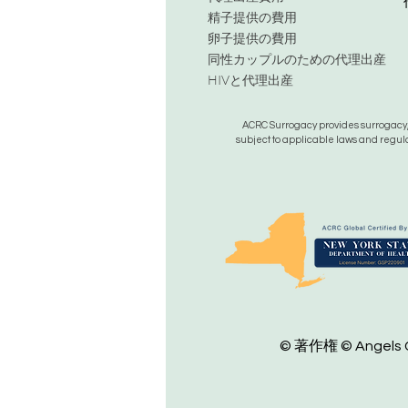
精子提供の費用
卵子提供の費用
同性カップルのための代理出産
HIVと代理出産
ACRC Surrogacy provides surrogacy, e
subject to applicable laws and regula
© 著作権 © Angels