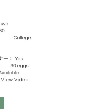
own
60
College
ナー：
Yes
30 eggs
Available
View Video