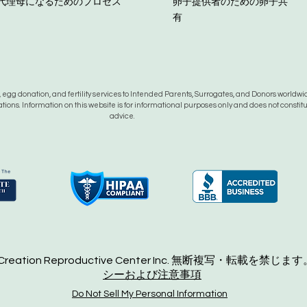
代理母になるためのプロセス
卵子提供者のための卵子共
有
gg donation, and fertility services to Intended Parents, Surrogates, and Donors worldwide
tions. Information on this website is for informational purposes only and does not constit
advice.
 Creation Reproductive Center Inc. 無断複写・転載を禁じます
シーおよび注意事項
Do Not Sell My Personal Information