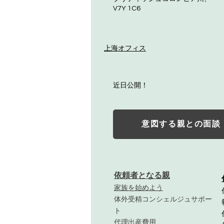
V7Y 1C6
上海オフィス
近日公開！
意図する親との面談
依頼者となる親
家族を始めよう
体外受精コンシェルジュサポー
ト
代理出産費用