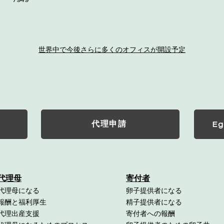
7949
世界中で今後さらに多くのオフィスが開設予定
代理申請
Eg
代理母
寄付者
代理母になる
卵子提供者になる
報酬と福利厚生
精子提供者になる
代理出産支援
寄付者への報酬