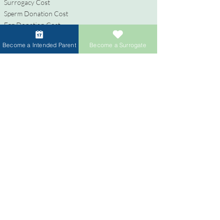
Surrogacy Cost
Sperm Donation Cost
Egg Donation Cost
Surrogacy for Gay Couples
Become a Intended Parent
Become a Surrogate
HIV and Surrogacy​
代理母
代理母になる
報酬と福利厚生
代理出産支援
代理母になるためのプロセス
寄付者
卵子提供者になる
精子提供者になる
寄付者への報酬
卵子提供者のための卵子共有