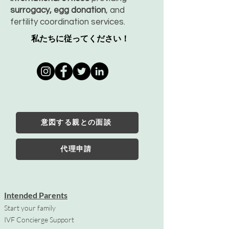
surrogacy, egg donation
, and
fertility coordination services.
私たちに従ってください！
意図する親との面談
代理申請
Intended Parents
Start your family
IVF Concierge Support