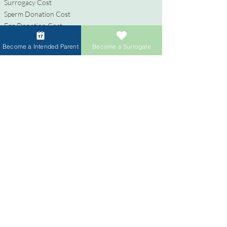
Surrogacy Cost
Sperm Donation Cost
Egg Donation Cost
Surrogacy for Gay Couples
Become a Intended Parent
Become a Surrogate
HIV and Surrogacy​
代理母
代理母になる
報酬と福利厚生
代理出産支援
代理母になるためのプロセス
寄付者
卵子提供者になる
精子提供者になる
寄付者への報酬
卵子提供者のための卵子共有