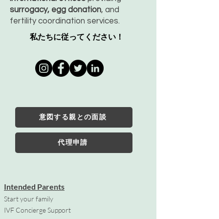
surrogacy, egg donation
, and
fertility coordination services.
私たちに従ってください！
意図する親との面談
代理申請
Intended Parents
Start your family
IVF Concierge Support