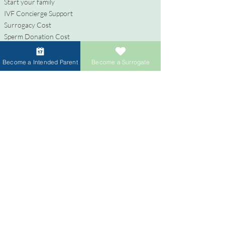
Start your family
IVF Concierge Support
Surrogacy Cost
Sperm Donation Cost
Egg Donation Cost
Surrogacy for Gay Couples
Become a Intended Parent
Become a Surrogate
HIV and Surrogacy​
代理母
代理母になる
報酬と福利厚生
代理出産支援
代理母になるためのプロセス
寄付者
卵子提供者になる
精子提供者になる
寄付者への報酬