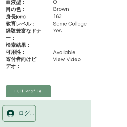
O
血液型：
Brown
目の色：
163
身長(cm):
Some College
教育レベル：
Yes
経験豊富なドナ
ー：
検索結果：
可用性：
Available
寄付者向けビ
View Video
デオ：
Full Profile
ログイン