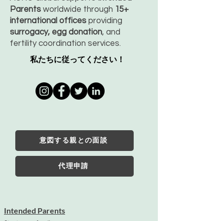
Parents
worldwide through
15+
international offices
providing
surrogacy, egg donation
, and
fertility coordination services.
私たちに従ってください！
意図する親との面談
代理申請
Intended Parents