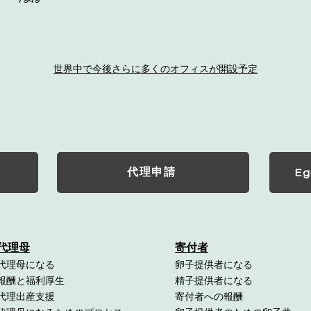
7949
世界中で今後さらに多くのオフィスが開設予定
代理申請
Eg
代理母
寄付者
代理母になる
卵子提供者になる
報酬と福利厚生
精子提供者になる
代理出産支援
寄付者への報酬