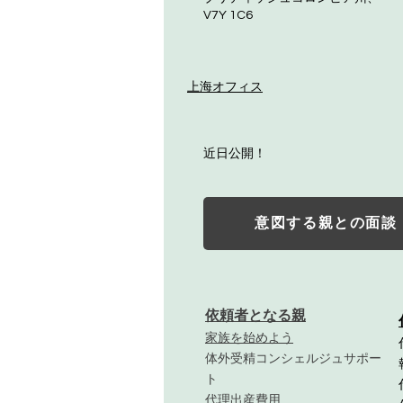
V7Y 1C6
上海オフィス
近日公開！
意図する親との面談
依頼者となる親
家族を始めよう
体外受精コンシェルジュサポー
ト
代理出産費用