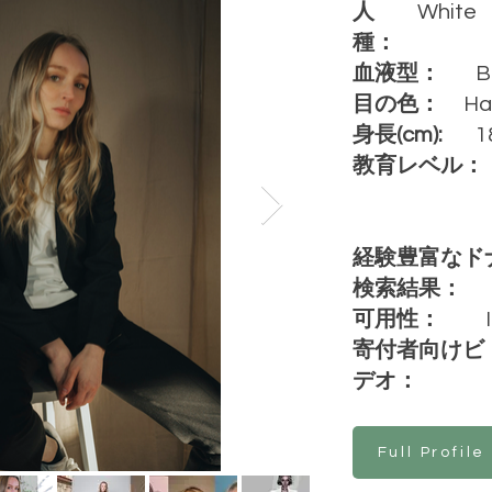
人
White
種：
血液型：
B
目の色：
Ha
身長(cm):
1
教育レベル：
経験豊富なド
検索結果：
可用性：
寄付者向けビ
デオ：
Full Profile