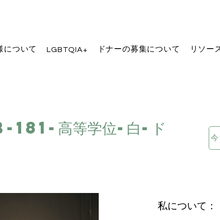
様について
ドナーの募集について
リソー
LGBTQIA+
B-181-高等学位-白-ド
私について：