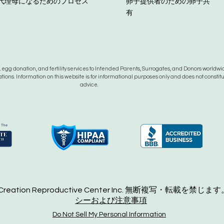
代理母になるためのプロセス
卵子提供者のための卵子共
有
gg donation, and fertility services to Intended Parents, Surrogates, and Donors worldwide
tions. Information on this website is for informational purposes only and does not constit
advice.
 Creation Reproductive Center Inc. 無断複写・転載を禁じます
シーおよび注意事項
Do Not Sell My Personal Information