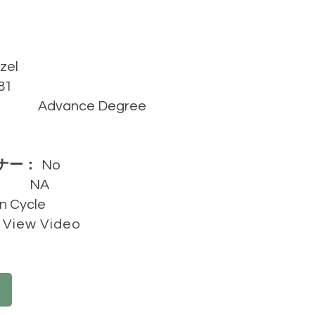
zel
81
Advance Degree
ナー：
No
NA
In Cycle
View Video