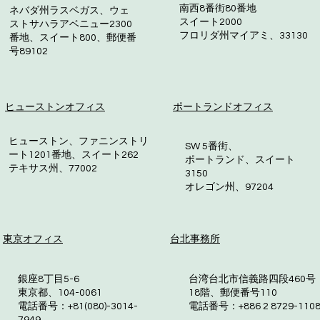
南西8番街80番地
ネバダ州ラスベガス、ウェ
スイート2000
ストサハラアベニュー2300
フロリダ州マイアミ、33130
番地、スイート800、郵便番
号89102
ヒューストンオフィス
ポートランドオフィス
ヒューストン、ファニンストリ
SW 5番街、
ート1201番地、スイート262
ポートランド、スイート
テキサス州、77002
3150
オレゴン州、97204
東京オフィス
台北事務所
銀座8丁目5-6
台湾台北市信義路四段460号
東京都、104-0061
18階、郵便番号110
電話番号：+81(080)-3014-
電話番号：+886 2 8729-110