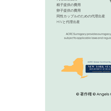
精子提供の費用
卵子提供の費用
同性カップルのための代理出産
HIVと代理出産
ACRC Surrogacy provides surrogacy, e
subject to applicable laws and regula
© 著作権 © Angels