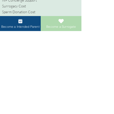
IVF Concierge Support
Surrogacy Cost
Sperm Donation Cost
Egg Donation Cost
Surrogacy for Gay Couples
Become a Intended Parent
Become a Surrogate
HIV and Surrogacy​
代理母
代理母になる
報酬と福利厚生
代理出産支援
代理母になるためのプロセス
寄付者
卵子提供者になる
精子提供者になる
寄付者への報酬
卵子提供者のための卵子共有