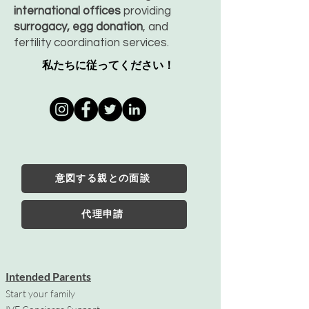
international offices
providing
surrogacy, egg donation
, and
fertility coordination services.
私たちに従ってください！
意図する親との面談
代理申請
Intended Parents
Start your family