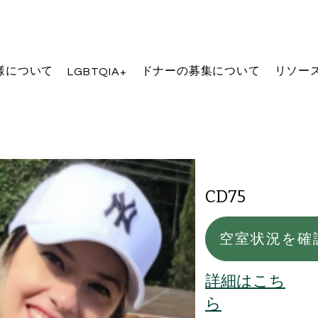
様について
ドナーの募集について
リソー
LGBTQIA+
CD75
空室状況を確
詳細はこち
ら