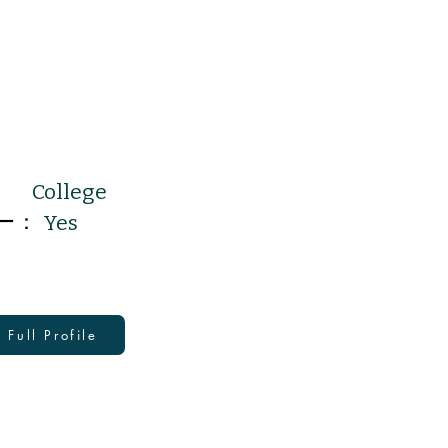
College
ー：
Yes
Full Profile