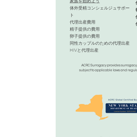
家族を始めよう
体外受精コンシェルジュサポー
ト
代理出産費用
精子提供の費用
卵子提供の費用
同性カップルのための代理出産
HIVと代理出産
ACRC Surrogacy provides surrogacy, e
subject to applicable laws and regula