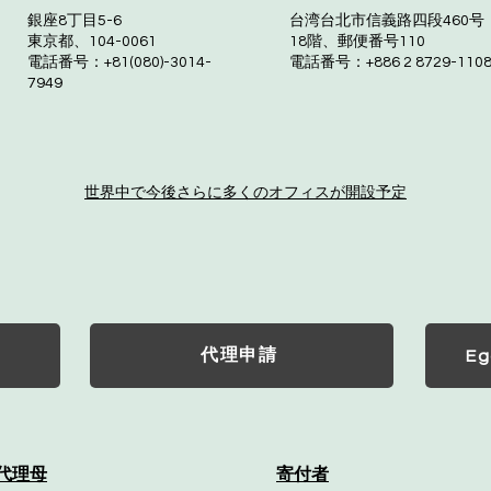
銀座8丁目5-6
台湾台北市信義路四段460号
東京都、104-0061
18階、郵便番号110
電話番号：+81(080)-3014-
電話番号：+886 2 8729-110
7949
世界中で今後さらに多くのオフィスが開設予定
代理申請
Eg
代理母
寄付者