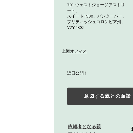
701 ウェストジョージアストリ
ート、
スイート1500、バンクーバー、
ブリティッシュコロンビア州、
V7Y 1C6
上海オフィス
近日公開！
意図する親との面談
依頼者となる親