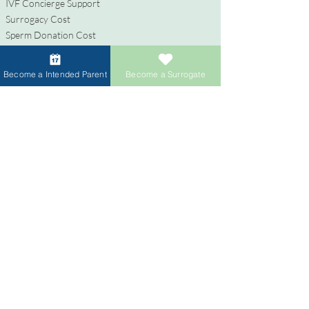
IVF Concierge Support
Surrogacy Cost
Sperm Donation Cost
Egg Donation Cost
Surrogacy for Gay Couples
Become a Intended Parent
Become a Surrogate
HIV and Surrogacy​
代理母
代理母になる
報酬と福利厚生
代理出産支援
代理母になるためのプロセス
寄付者
卵子提供者になる
精子提供者になる
寄付者への報酬
卵子提供者のための卵子共有