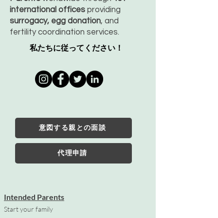
international offices
providing
surrogacy, egg donation
, and
fertility coordination services.
私たちに従ってください！
意図する親との面談
代理申請
Intended Parents
Start your family